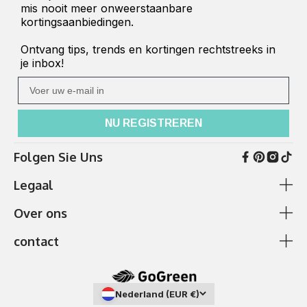
mis nooit meer onweerstaanbare
kortingsaanbiedingen.
Ontvang tips, trends en kortingen rechtstreeks in
je inbox!
Ihre E-Mail
NU REGISTREREN
Folgen Sie Uns
Legaal
Over ons
Algemene voorwaarden en klantinformatie
Cookie beleid
contact
betaling en verzending
Ik heb hulp nodig
Gegevensbescherming
Over ons
✆
0511 87989379
afdruk
Showroom
Nederland (EUR €)
Telefonische bereikbaarheid: