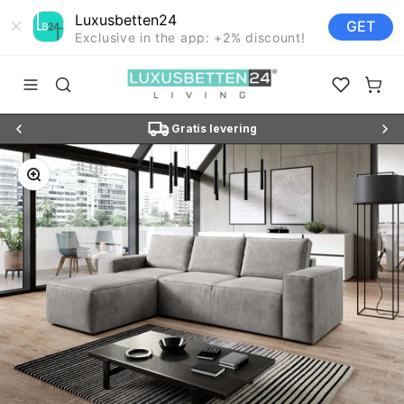
Luxusbetten24
GET
Exclusive in the app: +2% discount!
Doorgaan naar artikel
Luxusbetten24
Navigatiemenu openen
Zoeken openen
Open favor
Winke
SUN3"
Gratis levering
Afbeelding vergroten