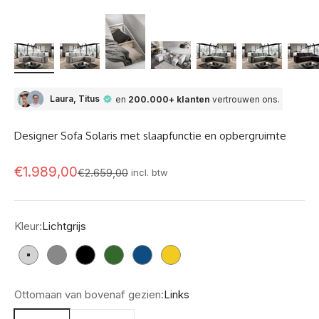
Laura, Titus
en
200.000+ klanten
vertrouwen ons.
Designer Sofa Solaris met slaapfunctie en opbergruimte
Aanbod
€1.989,00
Normale prijs
€2.659,00
incl. btw
Kleur:
Lichtgrijs
Lichtgrijs
Grijs
Zwart
Groen
Blauw
Mosterd
Ottomaan van bovenaf gezien:
Links