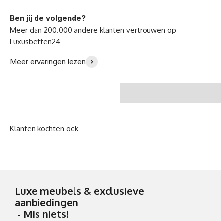
Ben jij de volgende?
Ik ben zo gelukkig met
"Wij houden van onze
Meer ervaringen lezen
mijn nieuwe bank -
nieuwe sofa!" -Familie
Julia B.
Meyer
Luxe meubels & exclusieve
aanbiedingen
- Mis niets!