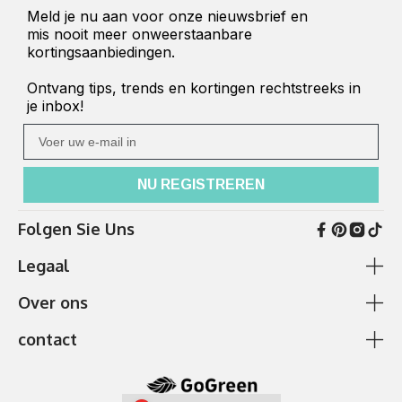
Meld je nu aan voor onze nieuwsbrief en
mis nooit meer onweerstaanbare
kortingsaanbiedingen.
Ontvang tips, trends en kortingen rechtstreeks in
je inbox!
Ihre E-Mail
NU REGISTREREN
Folgen Sie Uns
Legaal
Over ons
Algemene voorwaarden en klantinformatie
Cookie beleid
contact
betaling en verzending
Ik heb hulp nodig
Gegevensbescherming
Over ons
✆
0511 87989379