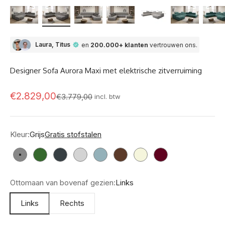
Laura, Titus
en
200.000+ klanten
vertrouwen ons.
Designer Sofa Aurora Maxi met elektrische zitverruiming
Aanbod
€2.829,00
Normale prijs
€3.779,00
incl. btw
Kleur:
Grijs
Gratis stofstalen
Grijs
Groen
Antraciet
Lichtgrijs
Vintageblauw
Donkerbruin
Beige
Bordeaux
Ottomaan van bovenaf gezien:
Links
Links
Rechts