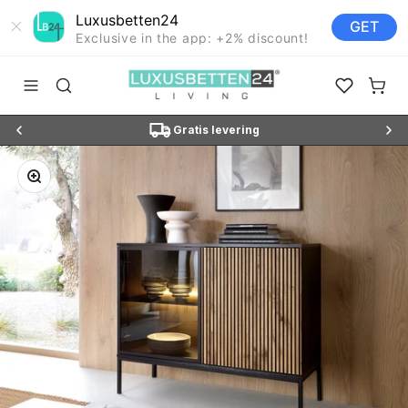
Luxusbetten24
GET
Exclusive in the app: +2% discount!
Doorgaan naar artikel
Luxusbetten24
Navigatiemenu openen
Zoeken openen
Open favor
Winke
SUN3"
Gratis levering
Afbeelding vergroten