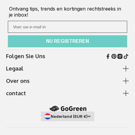
Ontvang tips, trends en kortingen rechtstreeks in
je inbox!
Ihre E-Mail
NU REGISTREREN
Folgen Sie Uns
Legaal
Over ons
Algemene voorwaarden en klantinformatie
Cookie beleid
contact
betaling en verzending
Ik heb hulp nodig
Gegevensbescherming
Over ons
✆
0511 87989379
afdruk
Showroom
Nederland (EUR €)
Telefonische bereikbaarheid:
Ma. - vr. 9-17 uur
(Duits, Engels, Frans en Nederlands)
Annuleringsinstructies en formulier
Veelgestelde vragen - Help-sectie
Jathostrasse 11a, 30163 Hannover