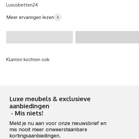
Eindelijk een perfect
Ik ben zo gelukkig met
Meer ervaringen lezen
bed gevonden! -
mijn nieuwe bank -
@Zoeklp
Julia B.
Luxe meubels & exclusieve
aanbiedingen
- Mis niets!
Meld je nu aan voor onze nieuwsbrief en
mis nooit meer onweerstaanbare
kortingsaanbiedingen.