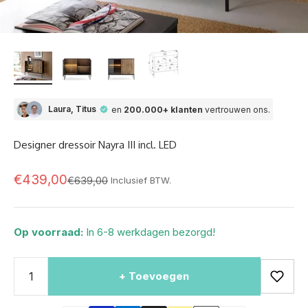
Laura, Titus
en
200.000+ klanten
vertrouwen ons.
Designer dressoir Nayra III incl. LED
Aanbod
€439,00
Normale prijs
€639,00
Inclusief BTW.
Op voorraad:
In 6-8 werkdagen bezorgd!
+ Toevoegen