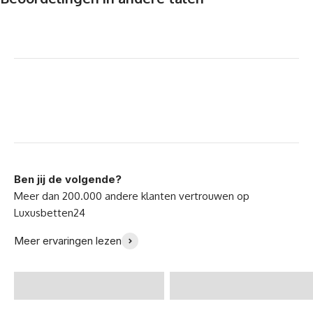
Ben jij de volgende?
Eindelijk een perfect
Ik ben zo gelukkig met
Meer ervaringen lezen
bed gevonden! -
mijn nieuwe bank -
@Zoeklp
Julia B.