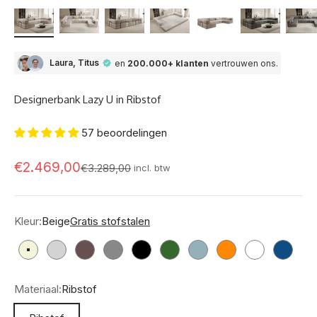
Laura, Titus
en
200.000+ klanten
vertrouwen ons.
Designerbank Lazy U in Ribstof
57 beoordelingen
Aanbod
€2.469,00
Normale prijs
€3.289,00
incl. btw
Kleur:
Beige
Gratis stofstalen
Beige
Lichtgrijs
Bruin
Grijs
Zwart
Groen
Vintageblauw
Oranje
Rosé
Blauw
Materiaal:
Ribstof