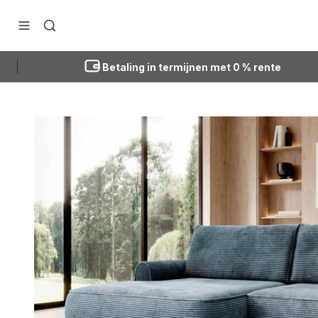
Doorgaan naar artikel
Navigatiemenu openen
Zoeken openen
Betaling in termijnen met 0 % rente