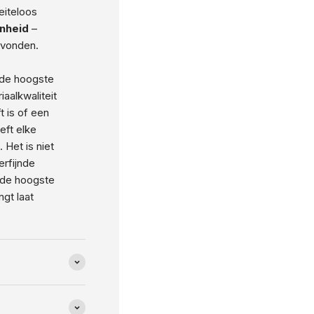
eiteloos
nheid
–
avonden.
 de hoogste
aalkwaliteit
ft is of een
eft elke
 Het is niet
erfijnde
n de hoogste
gt laat