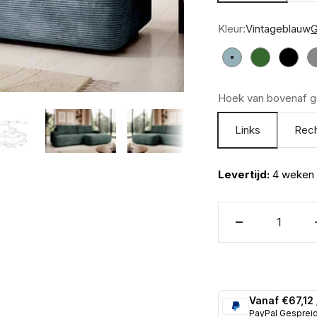
Kleur:
Vintageblauw
G
Vintageblauw
Groen
Zwart
Hoek van bovenaf g
Links
Rec
Levertijd:
4 weken
Vanaf €67,12
PayPal Gesprei