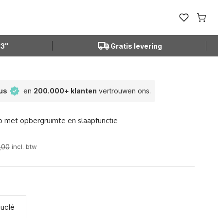
Open favor
Winke
N3"
Gratis levering
tus
en
200.000+ klanten
vertrouwen ons.
o met opbergruimte en slaapfunctie
 prijs
,00
incl. btw
uclé