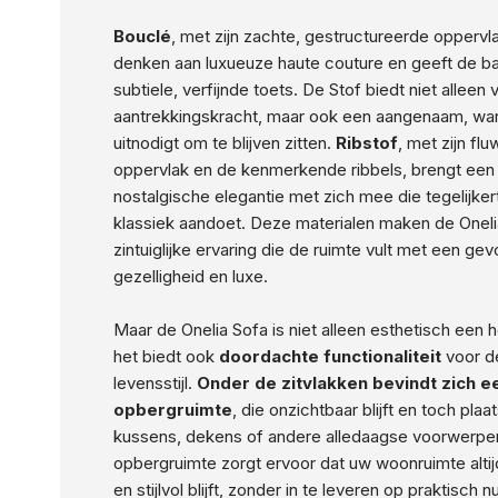
Bouclé
, met zijn zachte, gestructureerde oppervl
denken aan luxueuze haute couture en geeft de b
subtiele, verfijnde toets. De Stof biedt niet alleen 
aantrekkingskracht, maar ook een aangenaam, wa
uitnodigt om te blijven zitten.
Ribstof
, met zijn fl
oppervlak en de kenmerkende ribbels, brengt een 
nostalgische elegantie met zich mee die tegelijker
klassiek aandoet. Deze materialen maken de Oneli
zintuiglijke ervaring die de ruimte vult met een gev
gezelligheid en luxe.
Maar de Onelia Sofa is niet alleen esthetisch een 
het biedt ook
doordachte functionaliteit
voor d
levensstijl.
Onder de zitvlakken bevindt zich e
opbergruimte
, die onzichtbaar blijft en toch plaa
kussens, dekens of andere alledaagse voorwerpe
opbergruimte zorgt ervoor dat uw woonruimte alti
en stijlvol blijft, zonder in te leveren op praktisch n