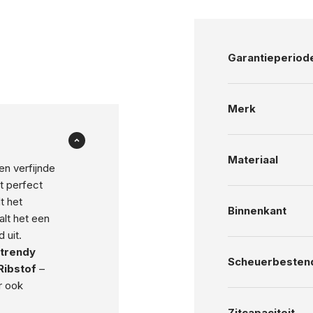
Garantieperiod
Merk
Materiaal
en verfijnde
rt perfect
t het
Binnenkant
alt het een
 uit.
 trendy
Scheuerbesten
Ribstof
–
ar ook
Zitcapaciteit