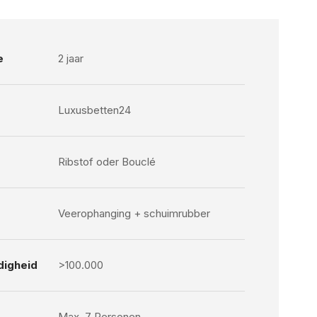
e
2 jaar
Luxusbetten24
Ribstof oder Bouclé
Veerophanging + schuimrubber
digheid
>100.000
Max. 7 Personen