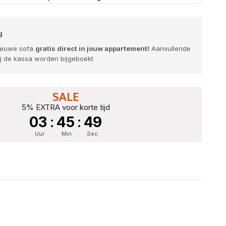
g
nieuwe sofa
gratis direct in jouw appartement!
Aanvullende
j de kassa worden bijgeboekt
SALE
5% EXTRA voor korte tijd
03
:
45
:
47
Uur
Min
Sec.