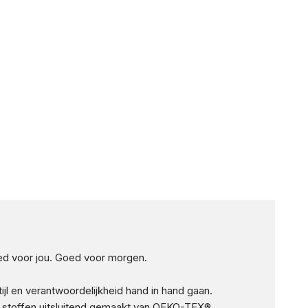
d voor jou. Goed voor morgen.
tijl en verantwoordelijkheid hand in hand gaan.
 stoffen uitsluitend gemaakt van OEKO-TEX®