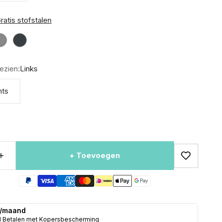
ratis stofstalen
Grijs
Antraciet
ezien:
Links
hts
+ Toevoegen
 /maand
d Betalen met Kopersbescherming