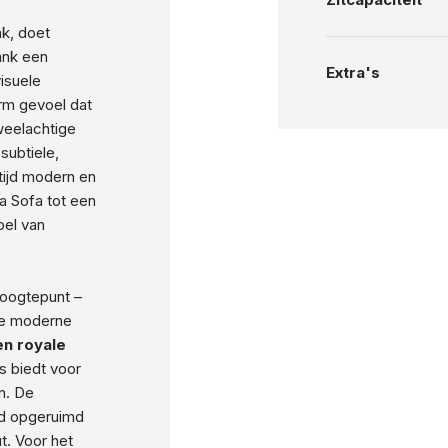
ak, doet
ank een
Extra's
visuele
rm gevoel dat
uweelachtige
subtiele,
tijd modern en
a Sofa tot een
oel van
hoogtepunt –
e moderne
en royale
ts biedt voor
n. De
jd opgeruimd
ut. Voor het