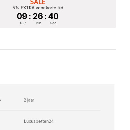
SALE
5% EXTRA voor korte tijd
09
:
26
:
39
Uur
Min
Sec.
e
2 jaar
Luxusbetten24