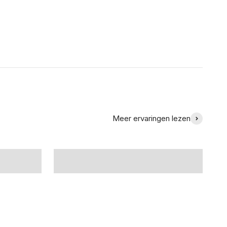
Meer ervaringen lezen
"Wij houden van onze nieuwe
S.
bank!" -Familie Meyer