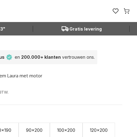
Open favor
Winke
N3"
Gratis levering
tus
en
200.000+ klanten
vertrouwen ons.
dem Laura met motor
 BTW.
0x190
90x200
100x200
120x200