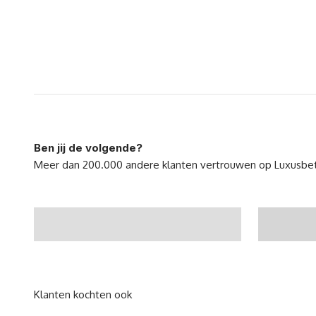
Ben jij de volgende?
Eindelijk een perfect bed
Ik ben 
gevonden! - @Zoeklp
nieuwe 