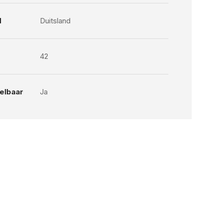
d
Duitsland
42
telbaar
Ja