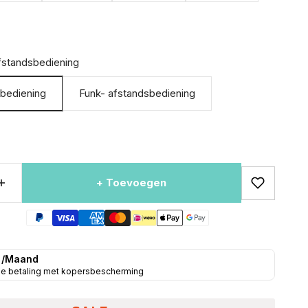
fstandsbediening
sbediening
Funk- afstandsbediening
+ Toevoegen
 /Maand
de betaling met kopersbescherming