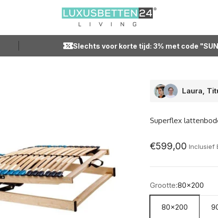
Luxusbetten24
Slechts voor korte tijd: 3% met code "SU
Laura, Ti
Superflex lattenbo
Aanbod
€599,00
Inclusief
Grootte:
80x200
80x200
9