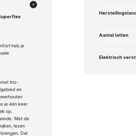
Herstellingslan
Superflex
Aantal latten
mfort heb je
duele
Elektrisch vers
met trio-
lgebied en
 veerhouten
pas je één keer
ek op.
eneinde. Met de
kijken, lezen
e brengen. Dat