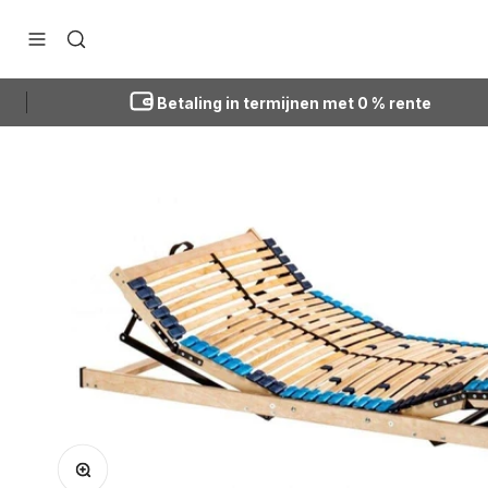
Doorgaan naar artikel
Navigatiemenu openen
Zoeken openen
Betaling in termijnen met 0 % rente
Afbeelding vergroten