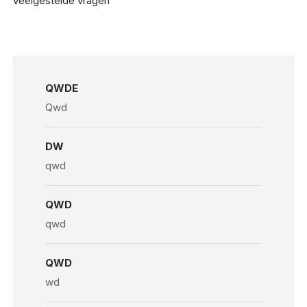
Veelgestelde vragen
QWDE
Qwd
DW
qwd
QWD
qwd
QWD
wd