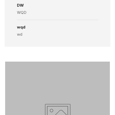
DW
WQD
wqd
wd