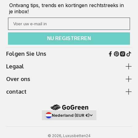
Ontvang tips, trends en kortingen rechtstreeks in
je inbox!
Ihre E-Mail
NU REGISTREREN
Folgen Sie Uns
Legaal
Over ons
Algemene voorwaarden en klantinformatie
Cookie beleid
contact
betaling en verzending
Ik heb hulp nodig
Gegevensbescherming
Over ons
✆
0511 87989379
afdruk
Showroom
Nederland (EUR €)
Telefonische bereikbaarheid:
Ma. - vr. 9-17 uur
(Duits, Engels, Frans en Nederlands)
Annuleringsinstructies en formulier
Veelgestelde vragen - Help-sectie
Jathostrasse 11a, 30163 Hannover
© 2026, Luxusbetten24
Bijzondere regelingen & Uitgebreide garantiediensten
Samen inrichten