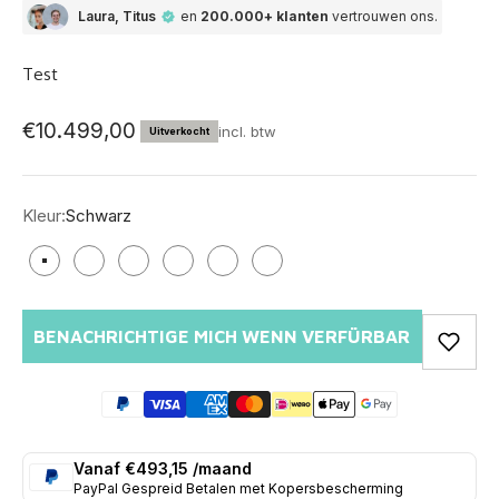
Laura, Titus
en
200.000+ klanten
vertrouwen ons.
Test
Aanbod
€10.499,00
incl. btw
Uitverkocht
Kleur:
Schwarz
Schwarz
Weiß
Rot
Braun
Hellgrau
Grün
BENACHRICHTIGE MICH WENN VERFÜRBAR
Vanaf €493,15 /maand
PayPal Gespreid Betalen met Kopersbescherming